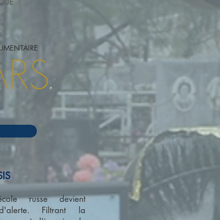
EQUE
UMENTAIRE
​
IS
cole russe devient
'alerte. Filtrant la