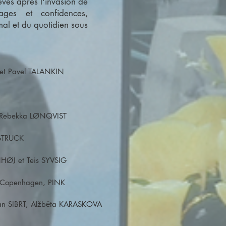
ves après l'invasion de
ages et confidences,
al et du quotidien sous
et Pavel TALANKIN
 Rebekka LØNQVIST
 STRUCK
NHØJ et Teis SYVSIG
 Copenhagen, PINK
n SIBRT, Alžběta KARASKOVA