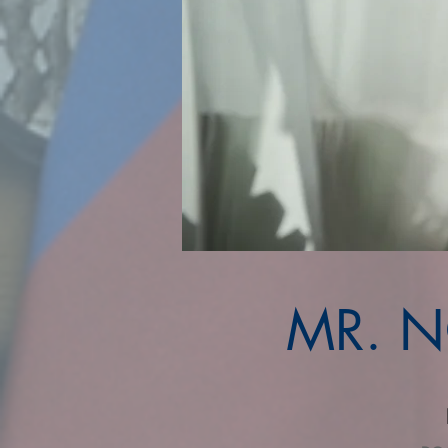
MR. N