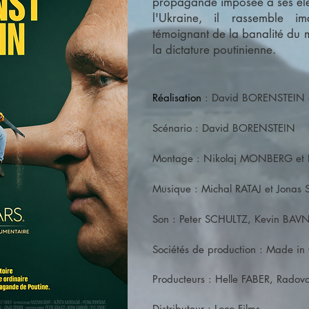
propagande imposée à ses élè
l'Ukraine, il rassemble im
témoignant de la banalité du m
la dictature poutinienne.
Réalisation
: David BORENSTEIN 
Scénario : David BORENSTEIN
Montage : Nikolaj MONBERG et
Musique : Michal RATAJ et Jonas
Son : Peter SCHULTZ, Kevin BAV
Sociétés de production :
Made in
Producteurs : Helle FABER,
Radova
Distributeur : Loco Films